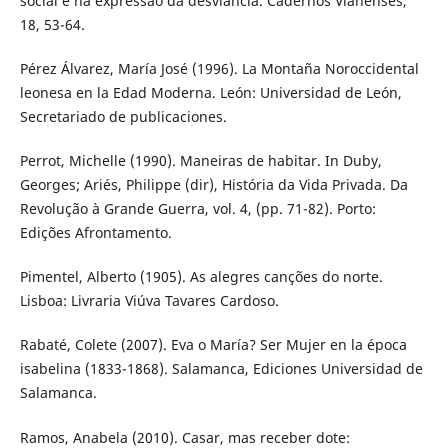
social e na expressão da desviância. Cadernos Vianenses,
18, 53-64.
Pérez Álvarez, María José (1996). La Montaña Noroccidental
leonesa en la Edad Moderna. León: Universidad de León,
Secretariado de publicaciones.
Perrot, Michelle (1990). Maneiras de habitar. In Duby,
Georges; Ariés, Philippe (dir), História da Vida Privada. Da
Revolução à Grande Guerra, vol. 4, (pp. 71-82). Porto:
Edições Afrontamento.
Pimentel, Alberto (1905). As alegres canções do norte.
Lisboa: Livraria Viúva Tavares Cardoso.
Rabaté, Colete (2007). Eva o María? Ser Mujer en la época
isabelina (1833-1868). Salamanca, Ediciones Universidad de
Salamanca.
Ramos, Anabela (2010). Casar, mas receber dote: