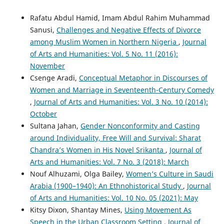
Rafatu Abdul Hamid, Imam Abdul Rahim Muhammad
Sanusi,
Challenges and Negative Effects of Divorce
among Muslim Women in Northern Nigeria
,
Journal
of Arts and Humanities: Vol. 5 No. 11 (2016):
November
Csenge Aradi,
Conceptual Metaphor in Discourses of
Women and Marriage in Seventeenth-Century Comedy
,
Journal of Arts and Humanities: Vol. 3 No. 10 (2014):
October
Sultana Jahan,
Gender Nonconformity and Casting
around Individuality, Free Will and Survival: Sharat
Chandra’s Women in His Novel Srikanta
,
Journal of
Arts and Humanities: Vol. 7 No. 3 (2018): March
Nouf Alhuzami, Olga Bailey,
Women’s Culture in Saudi
Arabia (1900–1940): An Ethnohistorical Study
,
Journal
of Arts and Humanities: Vol. 10 No. 05 (2021): May
Kitsy Dixon, Shantay Mines,
Using Movement As
Speech in the Urban Classroom Setting
,
Journal of